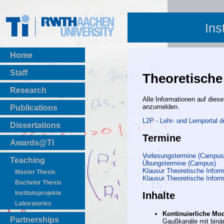
Ins
Home
Staff
Theoretische 
Research
Alle Informationen auf diese
anzumelden.
Publications
BibTeX Download
L2P - Lehr- und Lernportal
Dissertations
Termine
Awards@TI
Vorlesungstermine (Campus
Teaching
Übungstermine (Campus)
Klausur Theoretische Inform
Master Thesis
Klausur Theoretische Inform
Bachelor Thesis
Institutsprojekte
Inhalte
Laboratories
Kontinuierliche Mod
Partnerships
Gaußkanäle mit binä