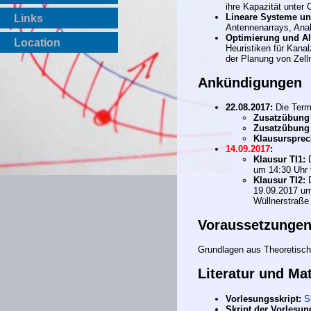
ihre Kapazität unter
Lineare Systeme u
Links
Antennenarrays, An
Optimierung und Al
Location
Heuristiken für Kana
der Planung von Zell
Ankündigungen
22.08.2017:
Die Term
Zusatzübung 
Zusatzübung 
Klausursprec
14.09.2017
:
Klausur TI1:
D
um 14:30 Uhr 
Klausur TI2:
D
19.09.2017 um
Wüllnerstraße 
Voraussetzunge
Grundlagen aus Theoretisch
Literatur und Mat
Vorlesungsskript:
S
Skript der Vorlesun